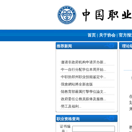
首页
|
关于协会
|
官方报
推荐新闻
理论研究
·
邀请非政府机构申请开办新...
·
中一自行分配学位本周开始...
·
中职协郑州职业技能鉴定中...
·
我會網站將全新改版
·
陆教育部嚴厲打擊學位論文...
·
政府委任公務員薪俸及服務...
·
​勞工及福利...
·
勞工處舉辦職業健康公開講...
职业资格查询
证书编
号：