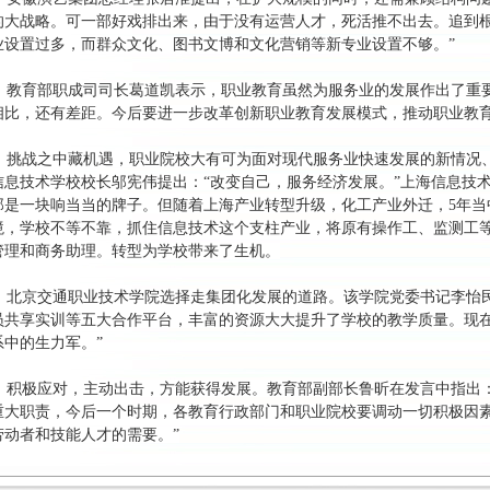
的大战略。可一部好戏排出来，由于没有运营人才，死活推不出去。追到
业设置过多，而群众文化、图书文博和文化营销等新专业设置不够。”
教育部职成司司长葛道凯表示，职业教育虽然为服务业的发展作出了重
相比，还有差距。今后要进一步改革创新职业教育发展模式，推动职业教
挑战之中藏机遇，职业院校大有可为面对现代服务业快速发展的新情况
信息技术学校校长邬宪伟提出：“改变自己，服务经济发展。”上海信息技
那是一块响当当的牌子。但随着上海产业转型升级，化工产业外迁，5年当
境，学校不等不靠，抓住信息技术这个支柱产业，将原有操作工、监测工
管理和商务助理。转型为学校带来了生机。
北京交通职业技术学院选择走集团化发展的道路。该学院党委书记李怡民
员共享实训等五大合作平台，丰富的资源大大提升了学校的教学质量。现
系中的生力军。”
积极应对，主动出击，方能获得发展。教育部副部长鲁昕在发言中指出：
重大职责，今后一个时期，各教育行政部门和职业院校要调动一切积极因
劳动者和技能人才的需要。”