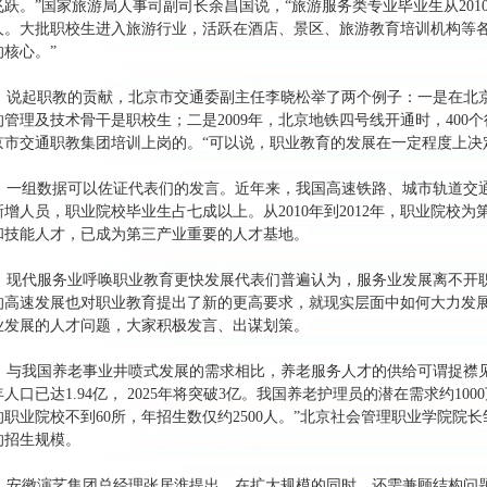
飞跃。”国家旅游局人事司副司长余昌国说，“旅游服务类专业毕业生从2010年
人。大批职校生进入旅游行业，活跃在酒店、景区、旅游教育培训机构等
的核心。”
说起职教的贡献，北京市交通委副主任李晓松举了两个例子：一是在北京
的管理及技术骨干是职校生；二是2009年，北京地铁四号线开通时，400个
京市交通职教集团培训上岗的。“可以说，职业教育的发展在一定程度上决
一组数据可以佐证代表们的发言。近年来，我国高速铁路、城市轨道交
新增人员，职业院校毕业生占七成以上。从2010年到2012年，职业院校为
和技能人才，已成为第三产业重要的人才基地。
现代服务业呼唤职业教育更快发展代表们普遍认为，服务业发展离不开
的高速发展也对职业教育提出了新的更高要求，就现实层面中如何大力发
业发展的人才问题，大家积极发言、出谋划策。
与我国养老事业井喷式发展的需求相比，养老服务人才的供给可谓捉襟见肘。
年人口已达1.94亿， 2025年将突破3亿。我国养老护理员的潜在需求约1
的职业院校不到60所，年招生数仅约2500人。”北京社会管理职业学院院
的招生规模。
安徽演艺集团总经理张居淮提出，在扩大规模的同时，还需兼顾结构问题