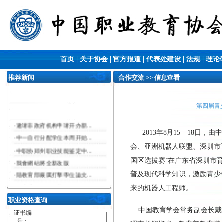
首页
|
关于协会
|
官方报道
|
代表处建设
|
法规
|
理论
推荐新闻
合作交流 >> 信息查看
第四届青
·
邀请非政府机构申请开办新...
2013年8月15—18
日，由中
·
中一自行分配学位本周开始...
会、亚洲机器人联盟、深圳市
·
中职协郑州职业技能鉴定中...
国区选拔赛”在广东省深圳市
·
我會網站將全新改版
·
陆教育部嚴厲打擊學位論文...
普及现代科学知识，激励青少
·
政府委任公務員薪俸及服務...
来的机器人工程师。
·
​勞工及福利...
职业资格查询
中国教育学会常务副会长戴
·
勞工處舉辦職業健康公開講...
证书编
号：