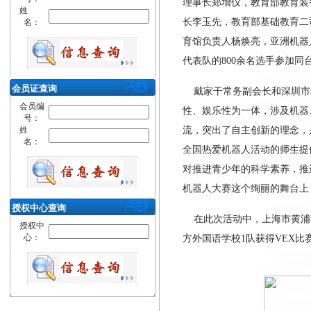
理事长郑增仪，教育部教育装
姓
长李玉先，教育部基础教育二
名：
育馆负责人杨焕亮，亚洲机器
代表队的
800
余名选手参加同
会员证查询
戴家干常务副会长和深圳市
会员编
性、娱乐性为一体，涉及机器
号：
姓
流，突出了自主创新的理念，
名：
全国热爱机器人活动的师生提
对推进青少年的科学素养，推
机器人大赛这个绚丽的舞台上
授权中心查询
在此次活动中，上海市黄浦
授权中
心：
方外国语学校
1
队获得VEX比