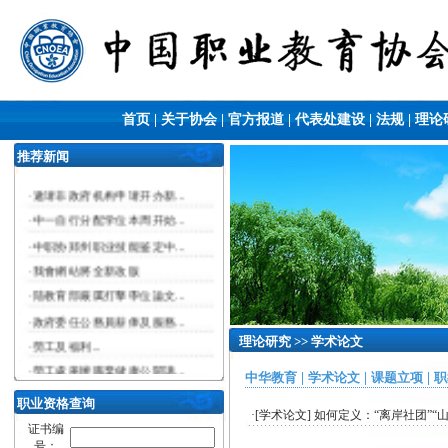
首页
|
关于协会
|
官方报道
|
代表处建设
|
法规
|
理论
推荐新闻
·
邀请非政府机构申请开办新...
·
中一自行分配学位本周开始...
·
中职协郑州职业技能鉴定中...
·
我會網站將全新改版
·
陆教育部嚴厲打擊學位論文...
·
政府委任公務員薪俸及服務...
理论研究 >> 学术论文
·
​勞工及福利...
·
勞工處舉辦職業健康公開講...
中华教育
|
学术论文
|
课题立项
|
职
职业资格查询
·[
学术论文
]
如何定义：“离岸社团”“
证书编
号：